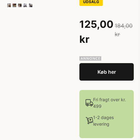
UDSALG
125,00
184,00
kr
kr
Køb her
Fri fragt over kr.
499
1-2 dages
levering