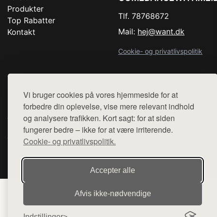
Produkter
Tlf. 78768672
Top Rabatter
Mail:
hej@want.dk
Kontakt
Cookie- og privatlivspolitik
Vi bruger cookies på vores hjemmeside for at
Denne side er en del af want.dk, der udgiver en række
forbedre din oplevelse, vise mere relevant indhold
hjemmesider med præsentation af forskellige produkter fra
og analysere trafikken. Kort sagt: for at siden
diverse webshops. Der sælges ikke varer fra denne side - vi
fungerer bedre – ikke for at være irriterende.
henviser til de shops, som sælger varen. Vi har heller ikke
varerne på lager.
Cookie- og privatlivspolitik.
© 2026 comedancewithme.dk. Alle rettigheder forbeholdes.
Accepter alle
Afvis ikke‑nødvendige
Indstillinger