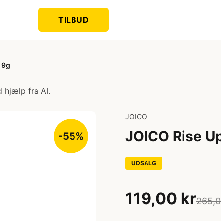
TILBUD
 9g
 hjælp fra AI.
JOICO
JOICO Rise Up
-55%
UDSALG
119,00 kr
265,0