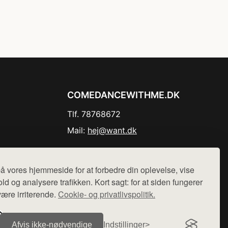
COMEDANCEWITHME.DK
Tlf. 78768672
Mail:
hej@want.dk
Cookie- og privatlivspolitik
å vores hjemmeside for at forbedre din oplevelse, vise
ld og analysere trafikken. Kort sagt: for at siden fungerer
være irriterende.
Cookie- og privatlivspolitik.
r sælges ikke varer fra denne side - vi henviser til de shops,
Afvis ikke‑nødvendige
Indstillinger