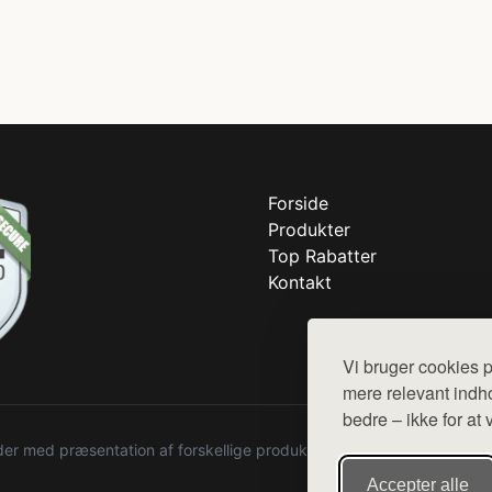
Forside
Produkter
Top Rabatter
Kontakt
Vi bruger cookies p
mere relevant indho
bedre – ikke for at 
r med præsentation af forskellige produkter fra diverse webshops. De
Accepter alle