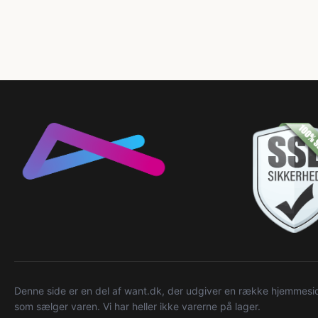
Denne side er en del af want.dk, der udgiver en række hjemmeside
som sælger varen. Vi har heller ikke varerne på lager.