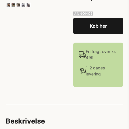
Køb her
Fri fragt over kr.
499
1-2 dages
levering
Beskrivelse