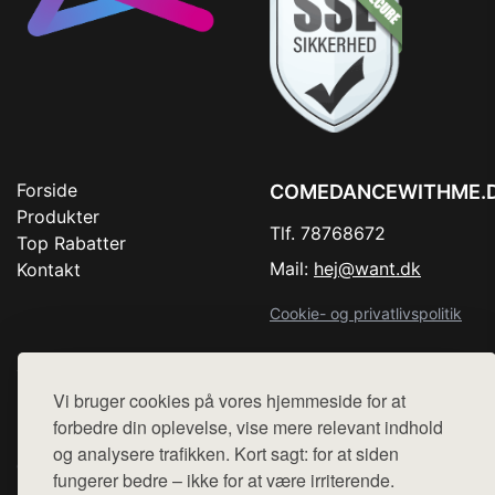
Forside
COMEDANCEWITHME.
Produkter
Tlf. 78768672
Top Rabatter
Mail:
hej@want.dk
Kontakt
Cookie- og privatlivspolitik
Vi bruger cookies på vores hjemmeside for at
Denne side er en del af want.dk, der udgiver en række
forbedre din oplevelse, vise mere relevant indhold
hjemmesider med præsentation af forskellige produkter fra
og analysere trafikken. Kort sagt: for at siden
diverse webshops. Der sælges ikke varer fra denne side - vi
fungerer bedre – ikke for at være irriterende.
henviser til de shops, som sælger varen. Vi har heller ikke