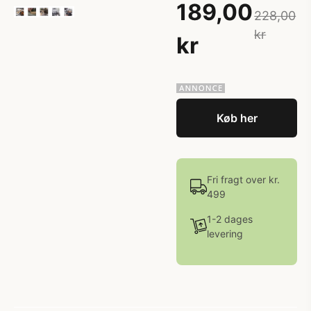
189,00
228,00
kr
kr
Køb her
Fri fragt over kr.
499
1-2 dages
levering