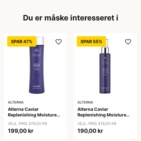
Du er måske interesseret i
SPAR 47%
SPAR 55%
ALTERNA
ALTERNA
Alterna Caviar
Alterna Caviar
Replenishing Moisture
Replenishing Moisture
Conditioner, 250 ml
Leave-in Conditioning
VEJL. PRIS 379,00 KR
VEJL. PRIS 419,00 KR
Milk, 147 ml
199,00 kr
190,00 kr