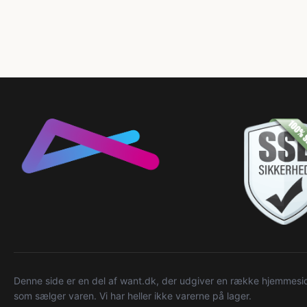
Denne side er en del af want.dk, der udgiver en række hjemmeside
som sælger varen. Vi har heller ikke varerne på lager.