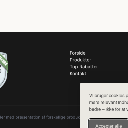
Forside
Produkter
Top Rabatter
Kontakt
Vi bruger cookies p
mere relevant indho
bedre – ikke for at 
r med præsentation af forskellige produkter fra diverse webshops. De
Accepter alle