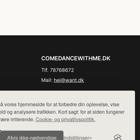
COMEDANCEWITHME.DK
Tlf. 78768672
Mail:
hej@want.dk
Cookie- og privatlivspolitik
å vores hjemmeside for at forbedre din oplevelse, vise
ld og analysere trafikken. Kort sagt: for at siden fungerer
være irriterende.
Cookie- og privatlivspolitik.
r sælges ikke varer fra denne side - vi henviser til de shops,
Afvis ikke‑nødvendige
Indstillinger