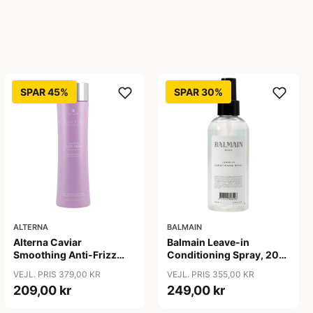
SPAR 45%
SPAR 30%
ALTERNA
BALMAIN
Alterna Caviar
Balmain Leave-in
Smoothing Anti-Frizz
Conditioning Spray, 200
Conditioner, 250 ml
ml
VEJL. PRIS 379,00 KR
VEJL. PRIS 355,00 KR
209,00 kr
249,00 kr