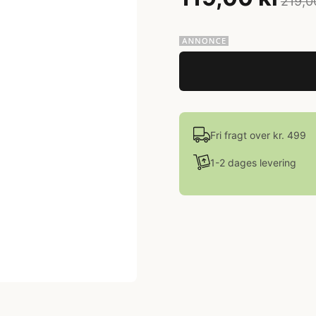
219,0
Fri fragt over kr. 499
1-2 dages levering