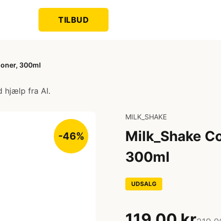
TILBUD
ioner, 300ml
 hjælp fra AI.
MILK_SHAKE
Milk_Shake Co
-46%
300ml
UDSALG
119,00 kr