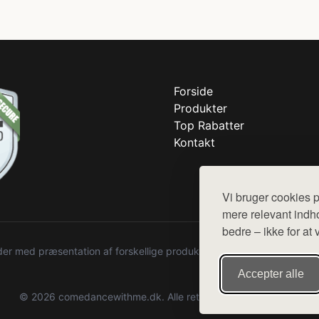
Forside
Produkter
Top Rabatter
Kontakt
Vi bruger cookies p
mere relevant indho
bedre – ikke for at 
r med præsentation af forskellige produkter fra diverse webshops. De
Accepter alle
© 2026 comedancewithme.dk. Alle rettigheder forbeholdes.