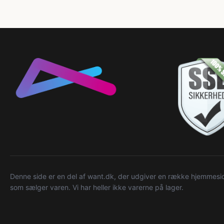
Denne side er en del af want.dk, der udgiver en række hjemmeside
som sælger varen. Vi har heller ikke varerne på lager.