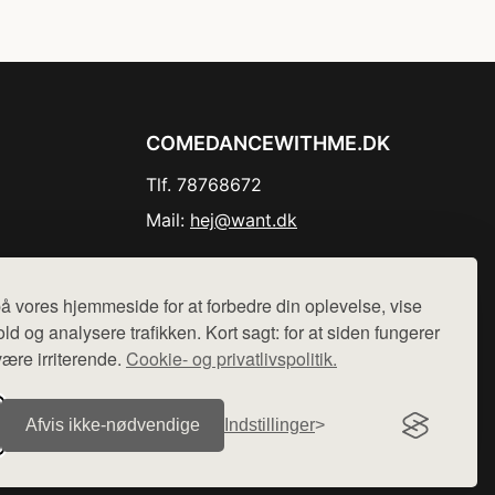
COMEDANCEWITHME.DK
Tlf. 78768672
Mail:
hej@want.dk
Cookie- og privatlivspolitik
å vores hjemmeside for at forbedre din oplevelse, vise
ld og analysere trafikken. Kort sagt: for at siden fungerer
være irriterende.
Cookie- og privatlivspolitik.
r sælges ikke varer fra denne side - vi henviser til de shops,
Afvis ikke‑nødvendige
Indstillinger