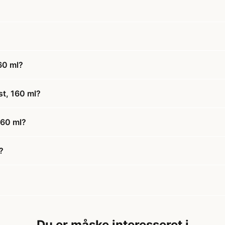
60 ml?
st, 160 ml?
160 ml?
?
Du er måske interesseret i