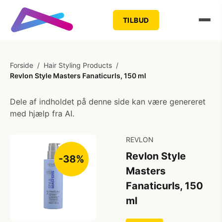
TILBUD
Forside
/
Hair Styling Products
/
Revlon Style Masters Fanaticurls, 150 ml
Dele af indholdet på denne side kan være genereret
med hjælp fra AI.
REVLON
Revlon Style
-38%
Masters
Fanaticurls, 150
ml