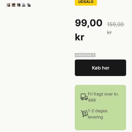
UDSALG
99,00
159,00
kr
kr
Køb her
Fri fragt over kr.
499
1-2 dages
levering