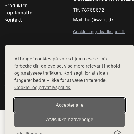
Produkter
Tlf. 78768672
Top Rabatter
Mail:
hej@want.dk
Kontakt
Cookie- og privatlivspolitik
Vi bruger cookies på vores hjemmeside for at
Denne side er en del af want.dk, der udgiver en række
forbedre din oplevelse, vise mere relevant indhold
hjemmesider med præsentation af forskellige produkter fra
og analysere trafikken. Kort sagt: for at siden
diverse webshops. Der sælges ikke varer fra denne side - vi
fungerer bedre – ikke for at være irriterende.
henviser til de shops, som sælger varen. Vi har heller ikke
varerne på lager.
Cookie- og privatlivspolitik.
© 2026 comedancewithme.dk. Alle rettigheder forbeholdes.
Accepter alle
Afvis ikke‑nødvendige
Indstillinger