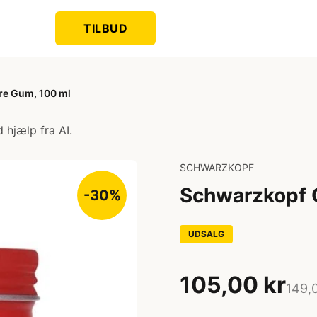
TILBUD
re Gum, 100 ml
 hjælp fra AI.
SCHWARZKOPF
Schwarzkopf O
-30%
UDSALG
105,00 kr
149,