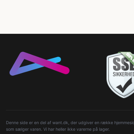
Denne side er en del af want.dk, der udgiver en række hjemmeside
som sælger varen. Vi har heller ikke varerne på lager.