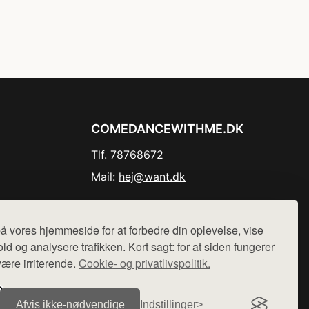
COMEDANCEWITHME.DK
Tlf. 78768672
Mail:
hej@want.dk
Cookie- og privatlivspolitik
å vores hjemmeside for at forbedre din oplevelse, vise
ld og analysere trafikken. Kort sagt: for at siden fungerer
være irriterende.
Cookie- og privatlivspolitik.
r sælges ikke varer fra denne side - vi henviser til de shops,
Afvis ikke‑nødvendige
Indstillinger