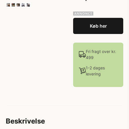
Køb her
Fri fragt over kr.
499
1-2 dages
levering
Beskrivelse