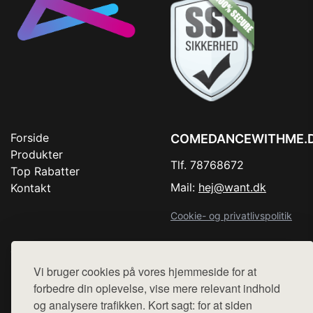
Forside
COMEDANCEWITHME.
Produkter
Tlf. 78768672
Top Rabatter
Mail:
hej@want.dk
Kontakt
Cookie- og privatlivspolitik
Vi bruger cookies på vores hjemmeside for at
Denne side er en del af want.dk, der udgiver en række
forbedre din oplevelse, vise mere relevant indhold
hjemmesider med præsentation af forskellige produkter fra
og analysere trafikken. Kort sagt: for at siden
diverse webshops. Der sælges ikke varer fra denne side - vi