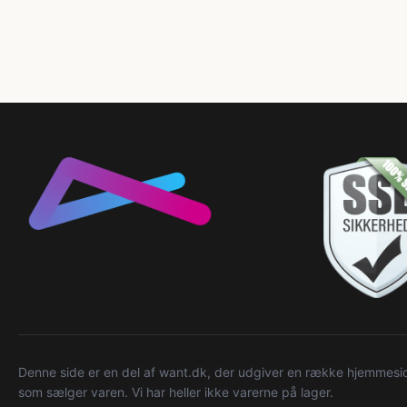
Denne side er en del af want.dk, der udgiver en række hjemmeside
som sælger varen. Vi har heller ikke varerne på lager.