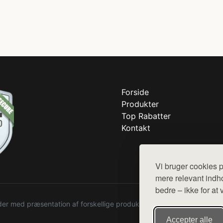
Forside
Produkter
Top Rabatter
Kontakt
Vi bruger cookies p
mere relevant indho
bedre – ikke for at 
r med præsentation af forskellige produkter fra diverse webshops. De
Accepter alle