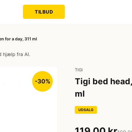
TILBUD
n for a day, 311 ml
 hjælp fra AI.
TIGI
Tigi bed head,
-30%
ml
UDSALG
119,00 kr