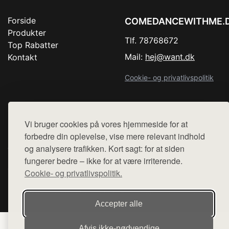
Forside
COMEDANCEWITHME.
Produkter
Tlf. 78768672
Top Rabatter
Mail:
hej@want.dk
Kontakt
Cookie- og privatlivspolitik
Vi bruger cookies på vores hjemmeside for at
Denne side er en del af want.dk, der udgiver en række
forbedre din oplevelse, vise mere relevant indhold
hjemmesider med præsentation af forskellige produkter fra
og analysere trafikken. Kort sagt: for at siden
diverse webshops. Der sælges ikke varer fra denne side - vi
henviser til de shops, som sælger varen. Vi har heller ikke
fungerer bedre – ikke for at være irriterende.
varerne på lager.
Cookie- og privatlivspolitik.
© 2026 comedancewithme.dk. Alle rettigheder forbeholdes.
Accepter alle
Afvis ikke‑nødvendige