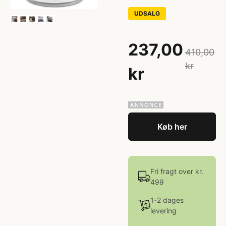
UDSALG
237,00
410,00
kr
kr
Køb her
Fri fragt over kr.
499
1-2 dages
levering